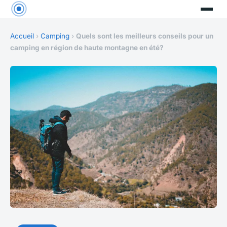
Accueil
›
Camping
›
Quels sont les meilleurs conseils pour un
camping en région de haute montagne en été?