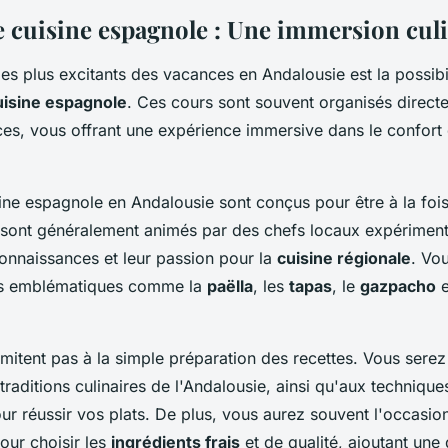
e cuisine espagnole : Une immersion cul
es plus excitants des vacances en Andalousie est la possibil
uisine espagnole
. Ces cours sont souvent organisés direct
s, vous offrant une expérience immersive dans le confort
ine espagnole en Andalousie sont conçus pour être à la foi
s sont généralement animés par des chefs locaux expériment
onnaissances et leur passion pour la
cuisine régionale
. Vo
ts emblématiques comme la
paëlla
, les
tapas
, le
gazpacho
e
imitent pas à la simple préparation des recettes. Vous serez
x traditions culinaires de l'Andalousie, ainsi qu'aux technique
ur réussir vos plats. De plus, vous aurez souvent l'occasion
our choisir les
ingrédients frais
et de qualité, ajoutant une