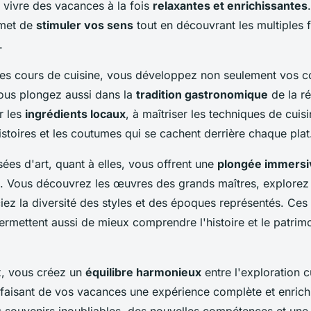
 vivre des vacances à la fois
relaxantes et enrichissantes
rmet de
stimuler vos sens
tout en découvrant les multiples f
.
 des cours de cuisine, vous développez non seulement vos
vous plongez aussi dans la
tradition gastronomique
de la r
r les
ingrédients locaux
, à maîtriser les techniques de cuisi
stoires et les coutumes qui se cachent derrière chaque plat
sées d'art, quant à elles, vous offrent une
plongée immersi
u. Vous découvrez les œuvres des grands maîtres, explorez 
iez la diversité des styles et des époques représentés. Ces
permettent aussi de mieux comprendre l'histoire et le patrim
ux, vous créez un
équilibre harmonieux
entre l'exploration cu
, faisant de vos vacances une expérience complète et enrich
 souvenirs inoubliables, des nouvelles compétences et une