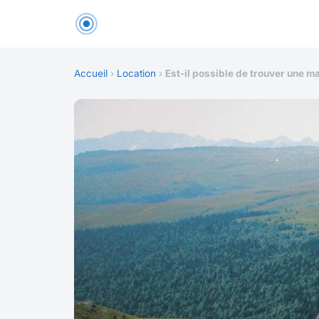
Accueil
›
Location
›
Est-il possible de trouver une 