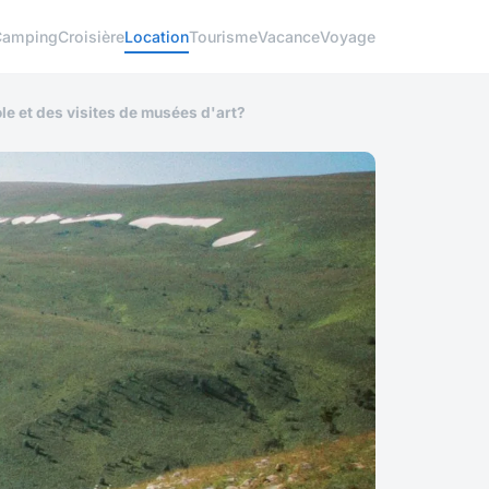
Camping
Croisière
Location
Tourisme
Vacance
Voyage
le et des visites de musées d'art?