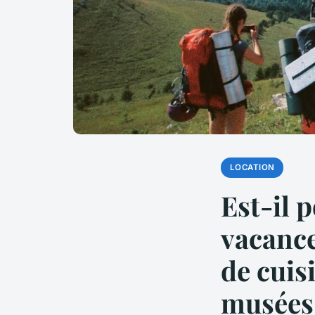
LOCATION
Est-il 
vacance
de cuis
musées 