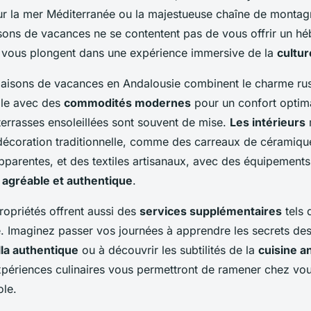
r la mer Méditerranée ou la majestueuse chaîne de montagn
ons de vacances ne se contentent pas de vous offrir un h
s vous plongent dans une expérience immersive de la
cultu
maisons de vacances en Andalousie combinent le charme ru
cale avec des
commodités modernes
pour un confort optima
 terrasses ensoleillées sont souvent de mise.
Les intérieurs
décoration traditionnelle, comme des carreaux de céramiqu
pparentes, et des textiles artisanaux, avec des équipemen
r
agréable et authentique
.
opriétés offrent aussi des
services supplémentaires
tels 
. Imaginez passer vos journées à apprendre les secrets de
lla authentique
ou à découvrir les subtilités de la
cuisine a
expériences culinaires vous permettront de ramener chez v
ole.