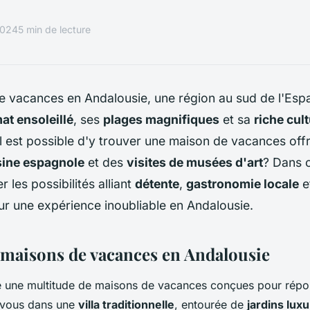
2024
5 min de lecture
e vacances en Andalousie, une région au sud de l'Esp
mat ensoleillé
, ses
plages magnifiques
et sa
riche cul
 est possible d'y trouver une maison de vacances offra
sine espagnole
et des
visites de musées d'art
? Dans c
r les possibilités alliant
détente
,
gastronomie locale
e
r une expérience inoubliable en Andalousie.
s maisons de vacances en Andalousie
re une multitude de maisons de vacances conçues pour répo
-vous dans une
villa traditionnelle
, entourée de
jardins luxu