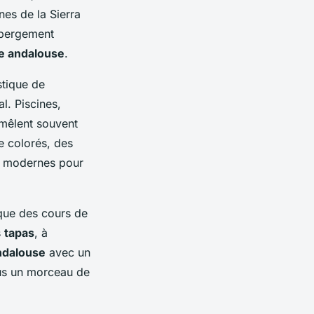
es de la Sierra
ébergement
re andalouse
.
stique de
l. Piscines,
mêlent souvent
e colorés, des
ts modernes pour
que des cours de
s
tapas
, à
ndalouse
avec un
ous un morceau de