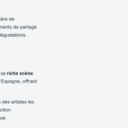
ière de
oments de partage
dégustations
r sa
riche scène
'Espagne, offrant
des artistes les
ection
que.