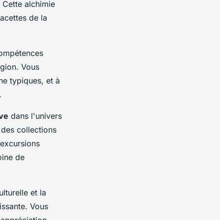
. Cette alchimie
acettes de la
 compétences
égion. Vous
ne typiques, et à
.
ve
dans l'univers
des collections
 excursions
oine de
lturelle et la
issante. Vous
 appréciation