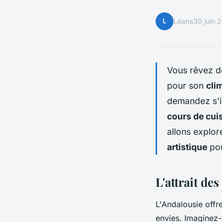
L
Léana
30 juin 
Vous rêvez d
pour son
cli
demandez s'il
cours de cui
allons explore
artistique
pou
L'attrait de
L'Andalousie off
envies. Imaginez