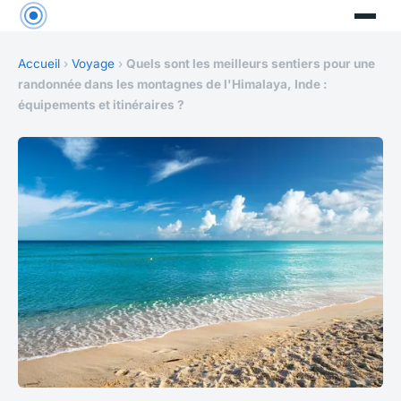
Accueil
›
Voyage
›
Quels sont les meilleurs sentiers pour une
randonnée dans les montagnes de l'Himalaya, Inde :
équipements et itinéraires ?